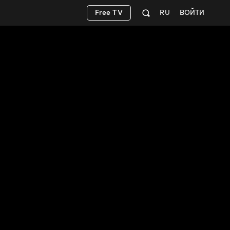
Free TV
RU
ВОЙТИ