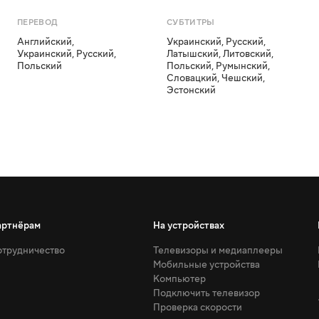
ПЕРЕВОД
СУБТИТРЫ
Английский
,
Украинский
,
Русский
,
Украинский
,
Русский
,
Латышский
,
Литовский
,
Польский
Польский
,
Румынский
,
Словацкий
,
Чешский
,
Эстонский
артнёрам
На устройствах
трудничество
Телевизоры и медиаплееры
Мобильные устройства
Компьютер
Подключить телевизор
Проверка скорости