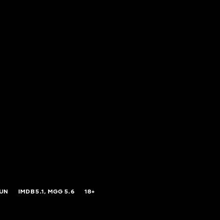
GUN
IMDB
5.1,
MGG
5.6
18+