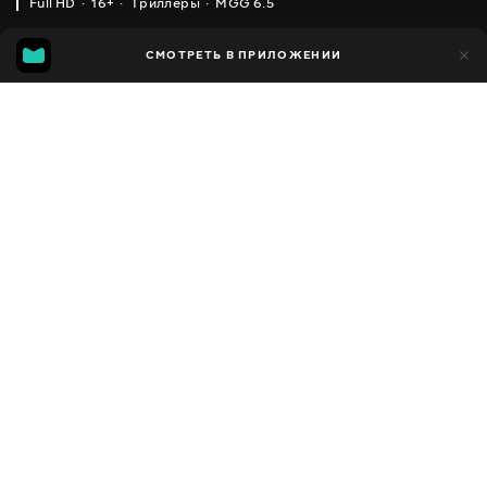
Full HD
16+
Триллеры
MGG 6.5
IMDB
MGG
1 тыс.
СМОТРЕТЬ В ПРИЛОЖЕНИИ
249
5.0
6.5
Добавлено в избранное
ПОДЕЛИТЬСЯ
1 час 40 минут
Heatwave
2022
,
США
Триллеры
Facebook
ПЕРЕВОД
,
,
,
Английский
Украинский
Русский
Польский
Скопировать ссылку
СУБТИТРЫ
,
,
,
,
,
Украинский
Русский
Латышский
Литовский
Польский
,
,
,
Румынский
Словацкий
Чешский
Эстонский
ДОСТУПНО
iOS,
Android,
Smart TV,
Консоли,
Медиа плеер