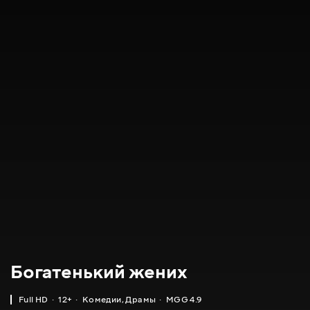
Богатенький жених
Full HD
12+
Комедии
,
Драмы
MGG 4.9