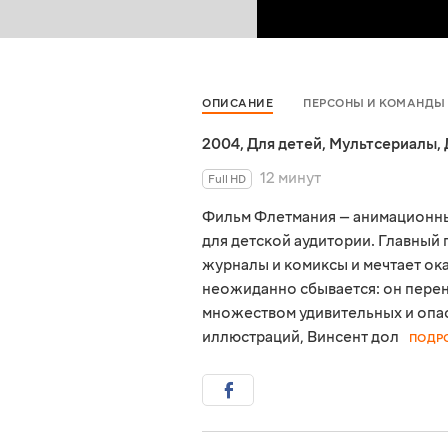
ОПИСАНИЕ
ПЕРСОНЫ И КОМАНДЫ
2004
,
Для детей
,
Мультсериалы
,
12 минут
Full HD
Фильм Флетмания — анимационны
для детской аудитории. Главный
журналы и комиксы и мечтает ока
неожиданно сбывается: он перено
множеством удивительных и опа
иллюстраций, Винсент дол
ПОДР