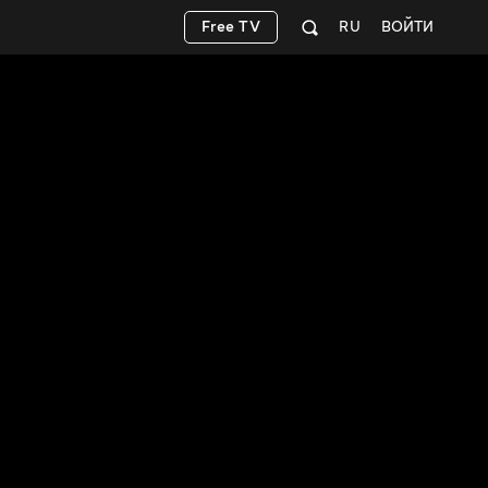
Free TV
RU
ВОЙТИ