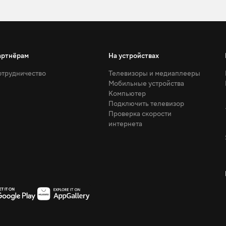
артнёрам
На устройствах
трудничество
Телевизоры и медиаплееры
Мобильные устройства
Компьютер
Подключить телевизор
Проверка скорости
интернета