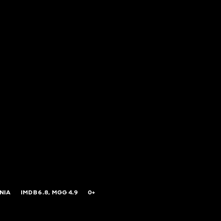
NIA
IMDB
6.8,
MGG
4.9
0+