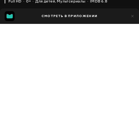
Full HD
0+
Для детей
,
Мультсериалы
IMDB 6.8
IMDB
MGG
2 тыс.
СМОТРЕТЬ В ПРИЛОЖЕНИИ
1 тыс.
6.8
4.9
Добавлено в избранное
ПОДЕЛИТЬСЯ
Flatmania
2004
,
Канада
,
Франция
Для детей
,
Мультсериалы
,
Для
Facebook
самых маленьких
ПЕРЕВОД
Скопировать ссылку
,
,
Английский
Украинский
Русский
СУБТИТРЫ
,
Украинский
Русский
ДОСТУПНО
iOS,
Android,
Smart TV,
Консоли,
Медиа плеер