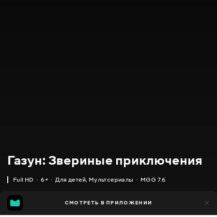
Газун: Звериные приключения
Full HD
6+
Для детей
,
Мультсериалы
MGG 7.6
IMDB
MGG
3 тыс.
СМОТРЕТЬ В ПРИЛОЖЕНИИ
983
6.6
7.6