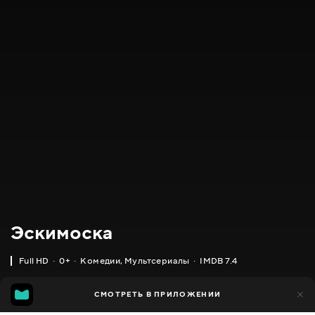
Эскимоска
Full HD
0+
Комедии
,
Мультсериалы
IMDB 7.4
IMDB
MGG
2 тыс.
СМОТРЕТЬ В ПРИЛОЖЕНИИ
1 тыс.
7.4
6.5