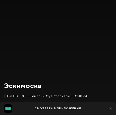
Эскимоска
Full HD
0+
Комедии
,
Мультсериалы
IMDB 7.4
IMDB
MGG
2 тыс.
СМОТРЕТЬ В ПРИЛОЖЕНИИ
1 тыс.
7.4
6.5