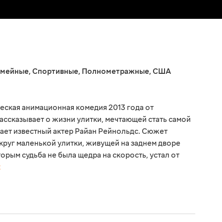
мейные
,
Спортивные
,
Полнометражные
,
США
ская анимационная комедия 2013 года от
ассказывает о жизни улитки, мечтающей стать самой
вает известный актер Райан Рейнольдс. Сюжет
круг маленькой улитки, живущей на заднем дворе
торым судьба не была щедра на скорость, устал от
Е