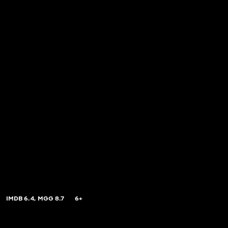
IMDB
6.4,
MGG
8.7
6+