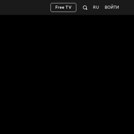
Free TV
RU
ВОЙТИ