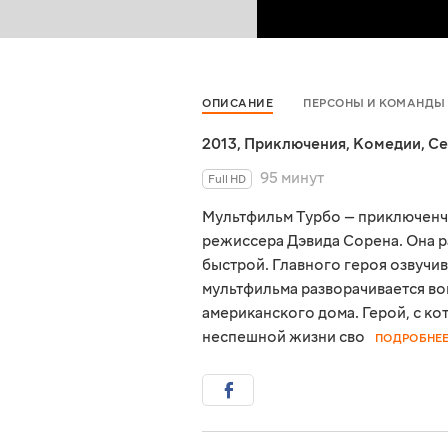
ОПИСАНИЕ
ПЕРСОНЫ И КОМАНДЫ
2013
,
Приключения
,
Комедии
,
Се
95 минут
Full HD
Мультфильм Турбо — приключенче
режиссера Дэвида Сорена. Она р
быстрой. Главного героя озвучи
мультфильма разворачивается во
американского дома. Герой, с ко
неспешной жизни сво
ПОДРОБНЕ