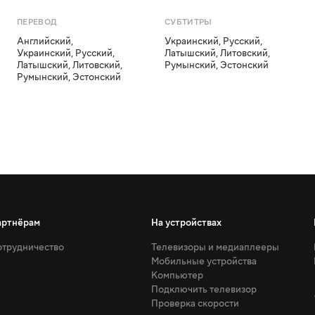
ПЕРЕВОД
СУБТИТРЫ
Английский
,
Украинский
,
Русский
,
Украинский
,
Русский
,
Латышский
,
Литовский
,
Латышский
,
Литовский
,
Румынский
,
Эстонский
Румынский
,
Эстонский
артнёрам
На устройствах
трудничество
Телевизоры и медиаплееры
Мобильные устройства
Компьютер
Подключить телевизор
Проверка скорости