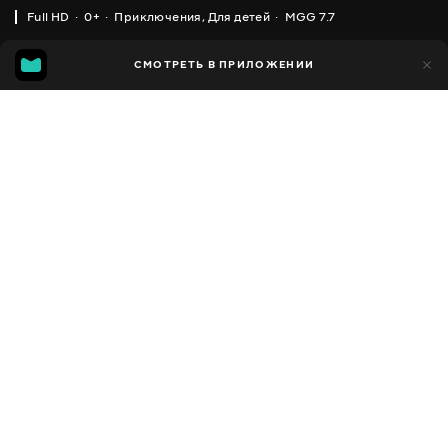
Full HD
0+
Приключения
,
Для детей
MGG 7.7
IMDB
MGG
13 тыс.
СМОТРЕТЬ В ПРИЛОЖЕНИИ
1 тыс.
6.1
7.7
Добавлено в избранное
ПОДЕЛИТЬСЯ
LEGO CITY
2011 - 2018
,
Великобритания
Приключения
,
Для
Facebook
детей
,
Мультсериалы
ПЕРЕВОД
Скопировать ссылку
,
,
,
Английский
Украинский
Русский
Польский
СУБТИТРЫ
Украинский
ДОСТУПНО
iOS,
Android,
Smart TV,
Консоли,
Медиа плеер