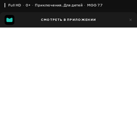
Full HD
0+
Приключения
,
Для детей
MGG 7.7
IMDB
MGG
13 тыс.
СМОТРЕТЬ В ПРИЛОЖЕНИИ
1 тыс.
6.1
7.7
Добавлено в избранное
ПОДЕЛИТЬСЯ
LEGO CITY
2011 - 2018
,
Великобритания
Приключения
,
Для
Facebook
детей
,
Мультсериалы
ПЕРЕВОД
Скопировать ссылку
,
,
,
Английский
Украинский
Русский
Польский
СУБТИТРЫ
Украинский
ДОСТУПНО
iOS,
Android,
Smart TV,
Консоли,
Медиа плеер