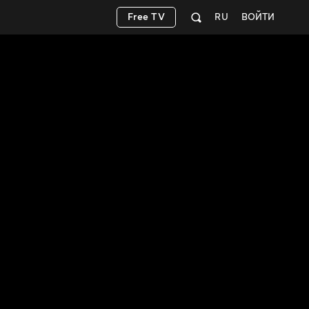
Free TV
RU
ВОЙТИ