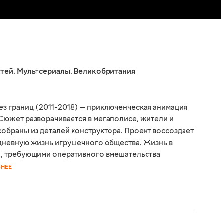
етей
,
Мультсериалы
,
Великобритания
ез границ (2011-2018) — приключенческая анимация
южет разворачивается в мегаполисе, жители и
обраны из деталей конструктора. Проект воссоздает
дневную жизнь игрушечного общества. Жизнь в
, требующими оперативного вмешательства
НЕЕ