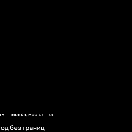
ITY
IMDB
6.1,
MGG
7.7
0+
од без границ