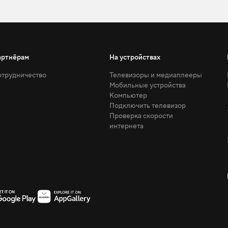
артнёрам
На устройствах
трудничество
Телевизоры и медиаплееры
Мобильные устройства
Компьютер
Подключить телевизор
Проверка скорости
интернета