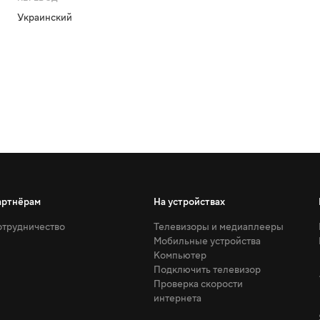
Украинский
артнёрам
На устройствах
трудничество
Телевизоры и медиаплееры
Мобильные устройства
Компьютер
Подключить телевизор
Проверка скорости
интернета