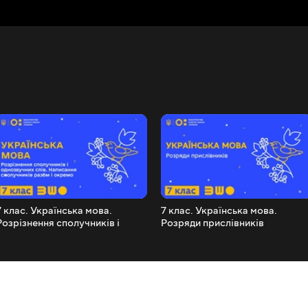
7 клас. Українська мова.
7 клас. Українська мова.
Розрізнення сполучників і
Розряди прислівників
однозвучних слів. Написання
сполучників