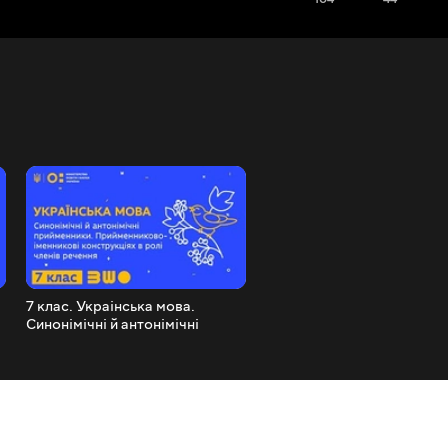
7 клас. Украінська мова.
7 клас. Українська мова.
Синонімічні й антонімічні
Синонімічні й антонімічні
прийменники.Прийменниково-
сполучники
іменникові конструкції