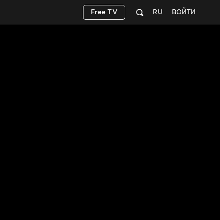
Free TV
RU
ВОЙТИ