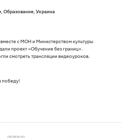
е
,
Образование
,
Украина
о вместе с МОН и Министерством культуры
али проект «Обучение без границ».
огли смотреть трансляции видеоуроков.
в победу!
ПЕРЕВОД