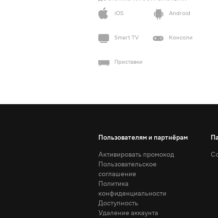
iOS
Android
Smart TV
Консоли
Приставки
Пользователям и партнёрам
П
Активировать промокод
Со
Пользовательское
соглашение
Политика
конфиденциальности
Доступность
Удаление аккаунта