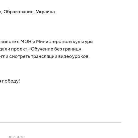
е
,
Образование
,
Украина
о вместе с МОН и Министерством культуры
али проект «Обучение без границ».
огли смотреть трансляции видеоуроков.
в победу!
ПЕРЕВОД