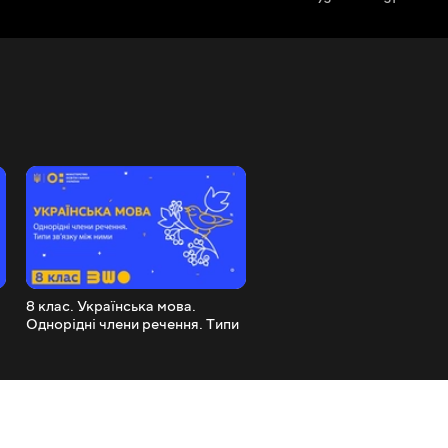
8 клас. Українська мова.
8 клас. Українська мова.
Однорідні члени речення. Типи
Означення, додаток і
зв_язку між ними
обставини як другорядні 
речення.