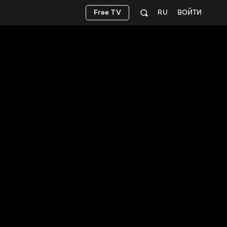
Free TV
RU
ВОЙТИ