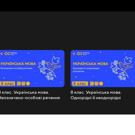
8 клас. Українська мова.
8 клас. Українська мова.
Неозначено-особові речення
Однорідні й неоднорідні
означення