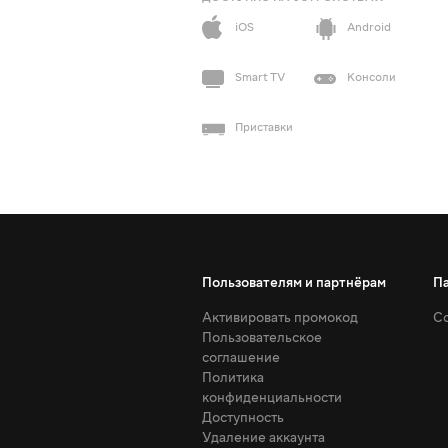
iOS
Android
Smart TV
Консоли
Приставки
Пользователям и партнёрам
П
Активировать промокод
Со
Пользовательское
соглашение
Политика
конфиденциальности
Доступность
Удаление аккаунта