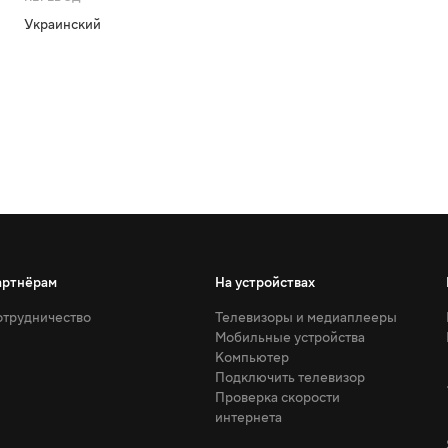
Украинский
артнёрам
На устройствах
трудничество
Телевизоры и медиаплееры
Мобильные устройства
Компьютер
Подключить телевизор
Проверка скорости
интернета