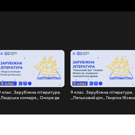
9 клас. Зарубіжна література.
9 клас. Зарубіжна література.
_Людська комедія_ Оноре де
_Ляльковий дім_ Генріка Ібсен
Бальзака
як соціально-психологічна
драма