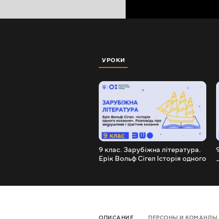
УРОКИ
9 клас. Зарубіжна література.
Ерік Вольф Сігел Історія одного
кохання
ОПИСАНИЕ
ПЕРСОНЫ И КОМАНДЫ