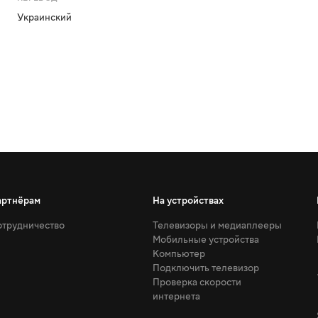
Украинский
артнёрам
На устройствах
трудничество
Телевизоры и медиаплееры
Мобильные устройства
Компьютер
Подключить телевизор
Проверка скорости
интернета