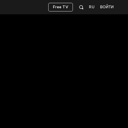
Free TV
RU
ВОЙТИ