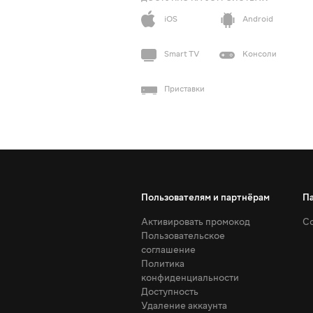
iOS
Android
Smart TV
Консоли
Приставки
Пользователям и партнёрам
П
Активировать промокод
Со
Пользовательское
соглашение
Политика
конфиденциальности
Доступность
Удаление аккаунта