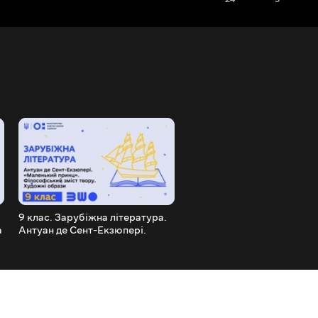
9 клас. Зарубіжна література.
9 клас. Зарубіжна літерат
а
Антуан де Сент-Екзюпері.
Бароко як доба і художній
_Маленький принц_.
напрям у європейській
Філософський зміст твору
літературі й мистецтві