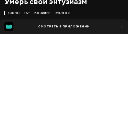
Умерь свой энтузиазм
Full HD
16+
Комедии
IMDB 8.8
IMDB
MGG
1 тыс.
СМОТРЕТЬ В ПРИЛОЖЕНИИ
171
8.8
6.2
Добавлено в избранное
ПОДЕЛИТЬСЯ
Curb Your Enthusiasm
2000 - 2024
,
США
Комедии
Facebook
ПЕРЕВОД
,
,
Английский
Украинский
Русский
Скопировать ссылку
СУБТИТРЫ
,
,
Английский
Украинский
Русский
ДОСТУПНО
iOS,
Android,
Smart TV,
Консоли,
Медиа плеер