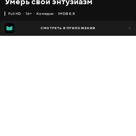
Умерь свой энтузиазм
Full HD
16+
Комедии
IMDB 8.8
IMDB
MGG
1 тыс.
СМОТРЕТЬ В ПРИЛОЖЕНИИ
171
8.8
6.2
Добавлено в избранное
ПОДЕЛИТЬСЯ
Curb Your Enthusiasm
2000 - 2024
,
США
Комедии
Facebook
ПЕРЕВОД
,
,
Английский
Украинский
Русский
Скопировать ссылку
СУБТИТРЫ
,
,
Английский
Украинский
Русский
ДОСТУПНО
iOS,
Android,
Smart TV,
Консоли,
Медиа плеер