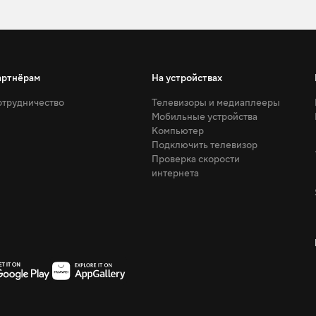
артнёрам
На устройствах
трудничество
Телевизоры и медиаплееры
Мобильные устройства
Компьютер
Подключить телевизор
Проверка скорости
интернета