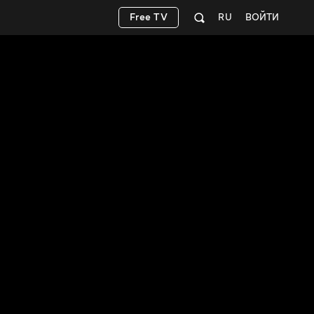
Free TV
RU
ВОЙТИ