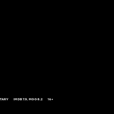
TARY
IMDB
7.9,
MGG
8.2
16+