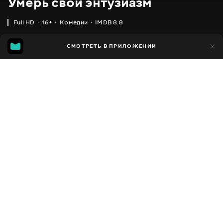
Умерь свой энтузиазм
Full HD
16+
Комедии
IMDB 8.8
IMDB
MGG
1 тыс.
СМОТРЕТЬ В ПРИЛОЖЕНИИ
171
8.8
6.2
Добавлено в избранное
ПОДЕЛИТЬСЯ
Curb Your Enthusiasm
2000 - 2024
,
США
Комедии
Facebook
ПЕРЕВОД
,
,
Английский
Украинский
Русский
Скопировать ссылку
СУБТИТРЫ
,
,
Английский
Украинский
Русский
ДОСТУПНО
iOS,
Android,
Smart TV,
Консоли,
Медиа плеер