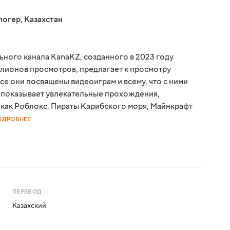
логер
,
Казахстан
ьного канала KanaKZ, созданного в 2023 году
лионов просмотров, предлагает к просмотру
е они посвящены видеоиграм и всему, что с ними
 показывает увлекательные прохождения,
 как Роблокс, Пираты Карибского моря, Майнкрафт
ОДРОБНЕЕ
ПЕРЕВОД
Казахский