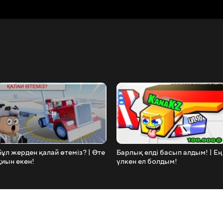
Бұл жерден қалай өтеміз? | Өте
Барлық елді басып алдым! | Ең
қиын екен!
үлкен ел болдым!