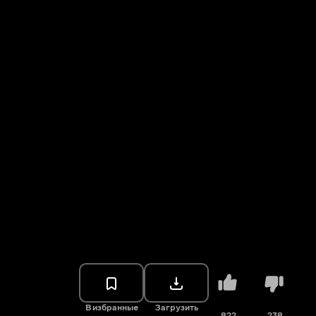
В избранные
Загрузить
822
238