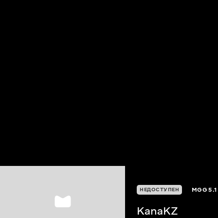
MGG
5.1
НЕДОСТУПЕН
KanaKZ