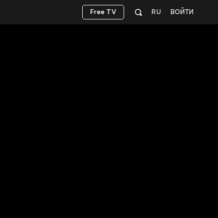
Free TV
RU
ВОЙТИ