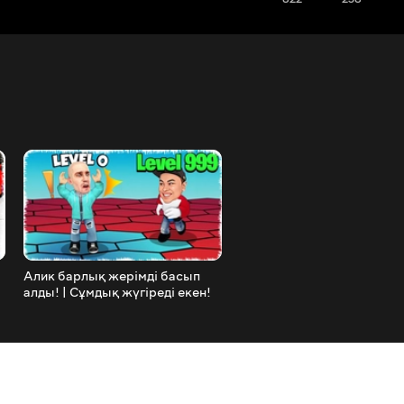
Алик барлық жерімді басып
АЛИК мега гигантка айна
алды! | Сұмдық жүгіреді екен!
тірі қалдырмады! | Сұмды
екен!