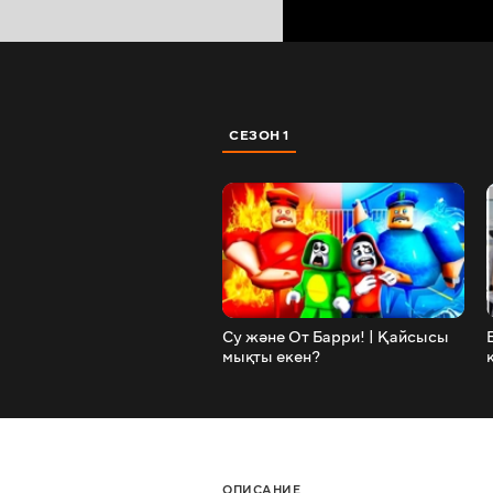
СЕЗОН 1
Су және От Барри! | Қайсысы
мықты екен?
ОПИСАНИЕ