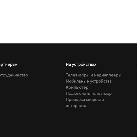
артнёрам
На устройствах
трудничество
Телевизоры и медиаплееры
Мобильные устройства
Компьютер
Подключить телевизор
Проверка скорости
интернета