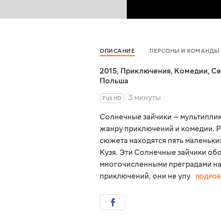
ОПИСАНИЕ
ПЕРСОНЫ И КОМАНДЫ
2015
,
Приключения
,
Комедии
,
Се
Польша
3 минуты
Full HD
Солнечные зайчики — мультиплик
жанру приключений и комедии. Р
сюжета находятся пять маленьких
Кузя. Эти Солнечные зайчики об
многочисленными преградами на 
приключений, они не упу
ПОДРОБ