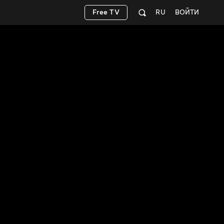
Free TV
RU
ВОЙТИ