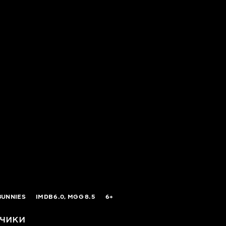
BUNNIES
IMDB
6.0,
MGG
8.5
6+
чики