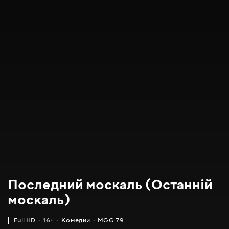
Последний москаль (Останній
москаль)
Full HD
16+
Комедии
MGG 7.9