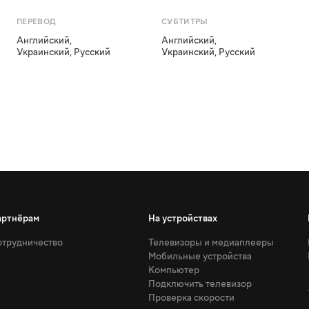
ПЕРЕВОД
СУБТИТРЫ
Английский
,
Английский
,
Украинский
,
Русский
Украинский
,
Русский
артнёрам
На устройствах
трудничество
Телевизоры и медиаплееры
Мобильные устройства
Компьютер
Подключить телевизор
Проверка скорости