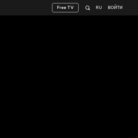
Free TV
RU
ВОЙТИ