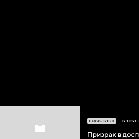
GHOST I
НЕДОСТУПЕН
Призрак в дос