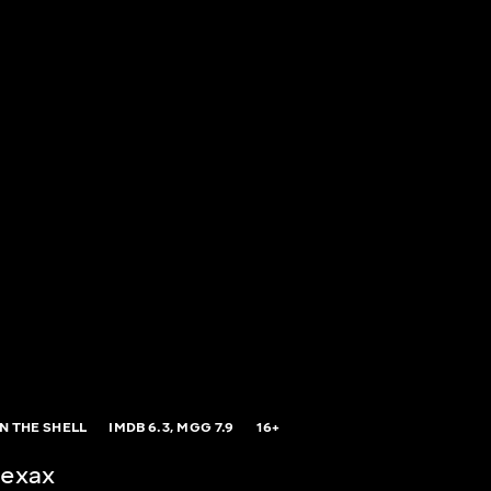
N THE SHELL
IMDB
6.3,
MGG
7.9
16+
пехах