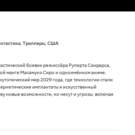
нтастика
,
Триллеры
,
США
нтастический боевик режиссёра Руперта Сандерса,
ой манге Масамунэ Сиро и одноимённом аниме.
иутопический мир 2029 года, где технологии стали
бернетические имплантаты и искусственный
ву новые возможности, но несут и угрозы, включая