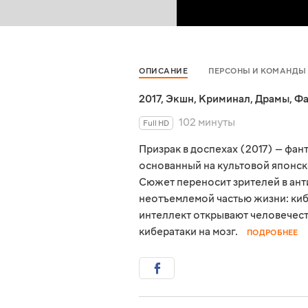
ОПИСАНИЕ
ПЕРСОНЫ И КОМАНДЫ
2017
,
Экшн
,
Криминал
,
Драмы
,
Фа
102 минуты
Full HD
Призрак в доспехах (2017) — фа
основанный на культовой японск
Сюжет переносит зрителей в ант
неотъемлемой частью жизни: ки
интеллект открывают человечест
кибератаки на мозг.
ПОДРОБНЕЕ