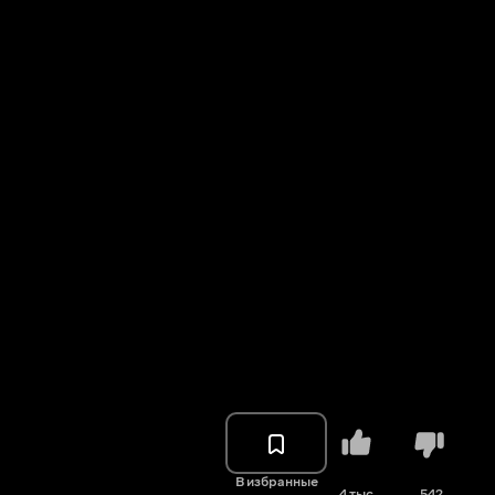
В избранные
4 тыс.
542