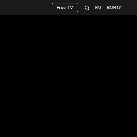
Free TV
RU
ВОЙТИ