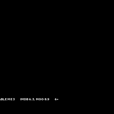
BLE ME 3
IMDB
6.3,
MGG
8.9
6+