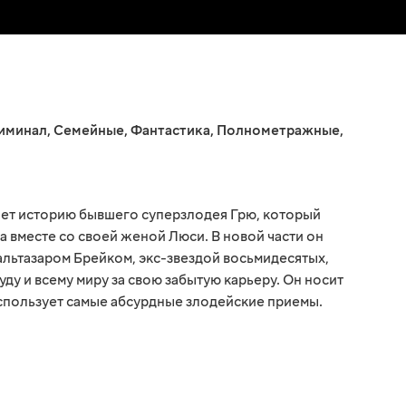
иминал
,
Семейные
,
Фантастика
,
Полнометражные
,
ает историю бывшего суперзлодея Грю, который
а вместе со своей женой Люси. В новой части он
альтазаром Брейком, экс-звездой восьмидесятых,
у и всему миру за свою забытую карьеру. Он носит
использует самые абсурдные злодейские приемы.