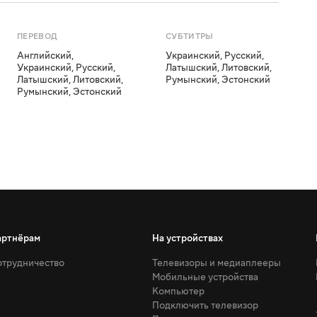
ПЕРЕВОД
СУБТИТРЫ
Английский
,
Украинский
,
Русский
,
Украинский
,
Русский
,
Латышский
,
Литовский
,
Латышский
,
Литовский
,
Румынский
,
Эстонский
Румынский
,
Эстонский
артнёрам
На устройствах
трудничество
Телевизоры и медиаплееры
Мобильные устройства
Компьютер
Подключить телевизор