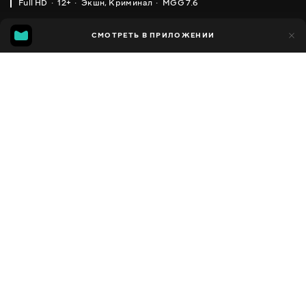
Full HD
12+
Экшн
,
Криминал
MGG 7.6
IMDB
MGG
1 тыс.
СМОТРЕТЬ В ПРИЛОЖЕНИИ
133
7.1
7.6
Добавлено в избранное
ПОДЕЛИТЬСЯ
2 часа 1 минута
Batman Returns
1992
,
Великобритания
,
США
Экшн
,
Криминал
,
Facebook
Фэнтези
ПЕРЕВОД
Скопировать ссылку
,
,
,
,
Английский
Украинский
Русский
Польский
Турецкий
СУБТИТРЫ
,
,
,
,
,
Английский
Украинский
Русский
Польский
Румынский
Турецкий
ДОСТУПНО
iOS,
Android,
Smart TV,
Консоли,
Медиа плеер