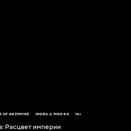
SE OF AN EMPIRE
IMDB
6.2,
MGG
8.9
16+
в: Расцвет империи