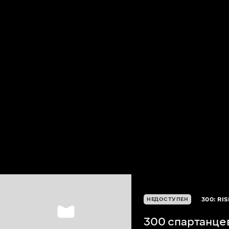
300: RI
НЕДОСТУПЕН
300 спартанце