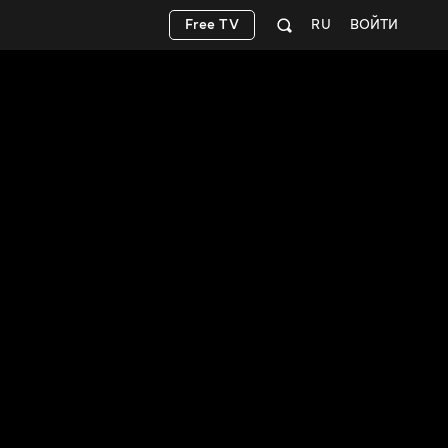
Free TV
RU
ВОЙТИ