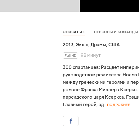
ОПИСАНИЕ
ПЕРСОНЫ И КОМАНДЫ
2013
,
Экшн
,
Драмы
,
США
98 минут
Full HD
300 спартанцев: Расцвет импери
руководством режиссера Ноама 
между греческими героями и пер
романе Фрэнка Миллера Ксеркс.
персидского царя Ксеркса, Грец
Главный герой, ад
ПОДРОБНЕЕ