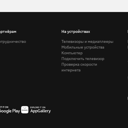
артнёрам
На устройствах
трудничество
Телевизоры и медиаплееры
Мобильные устройства
Компьютер
Подключить телевизор
Проверка скорости
интернета