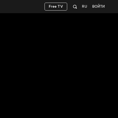
Free TV
RU
ВОЙТИ