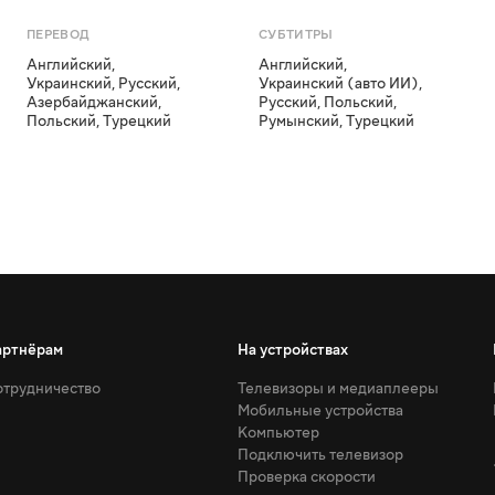
ПЕРЕВОД
СУБТИТРЫ
Английский
,
Английский
,
Украинский
,
Русский
,
Украинский (авто ИИ)
,
Азербайджанский
,
Русский
,
Польский
,
Польский
,
Турецкий
Румынский
,
Турецкий
артнёрам
На устройствах
трудничество
Телевизоры и медиаплееры
Мобильные устройства
Компьютер
Подключить телевизор
Проверка скорости