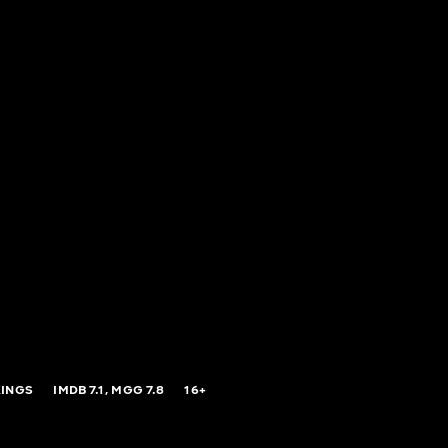
KINGS
IMDB
7.1,
MGG
7.8
16+