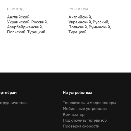
ПЕРЕВОД
СУБТИТРЫ
Английский
,
Английский
,
Украинский
,
Русский
,
Украинский
,
Русский
,
Азербайджанский
,
Польский
,
Румынский
,
Польский
,
Турецкий
Турецкий
артнёрам
На устройствах
трудничество
Телевизоры и медиаплееры
Мобильные устройства
Компьютер
Подключить телевизор
Проверка скорости