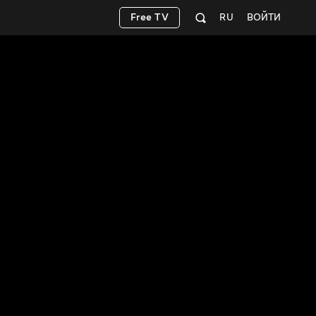
Free TV
RU
ВОЙТИ