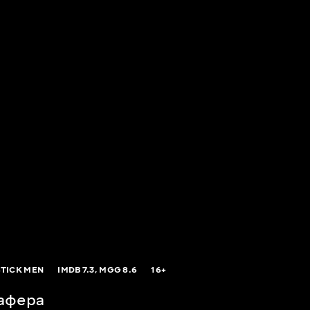
TICK MEN
IMDB
7.3,
MGG
8.6
16+
афера