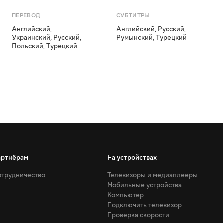
ПЕРЕВОД
СУБТИТРЫ
Английский
,
Английский
,
Русский
,
Украинский
,
Русский
,
Румынский
,
Турецкий
Польский
,
Турецкий
артнёрам
На устройствах
трудничество
Телевизоры и медиаплееры
Мобильные устройства
Компьютер
Подключить телевизор
Проверка скорости