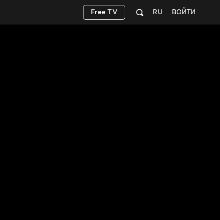
Free TV
RU
ВОЙТИ