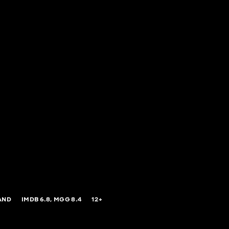
AND
IMDB
6.8,
MGG
8.4
12+