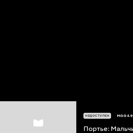
MGG
4.9
НЕДОСТУПЕН
Портье: Мальч