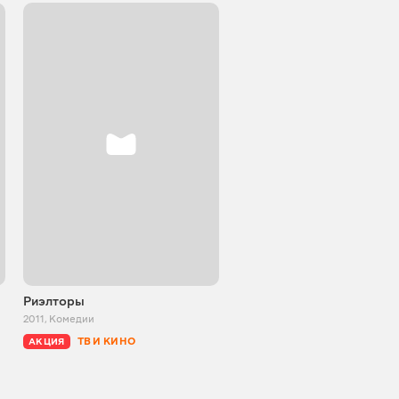
Риэлторы
Пять причин не влюбиться
казаха
2011
,
Комедии
2017
,
Комедии
ТВ И КИНО
АКЦИЯ
ТВ И КИНО
АКЦИЯ