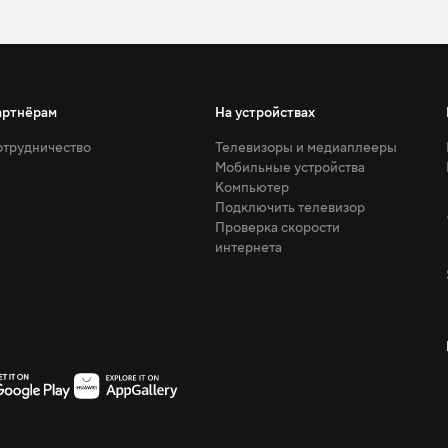
артнёрам
На устройствах
трудничество
Телевизоры и медиаплееры
Мобильные устройства
Компьютер
Подключить телевизор
Проверка скорости
интернета