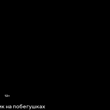
12+
ик на побегушках