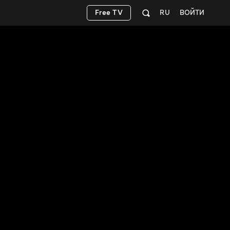
Free TV
RU
ВОЙТИ