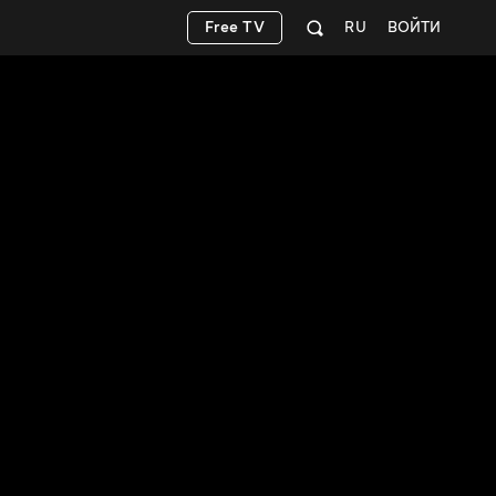
Free TV
RU
ВОЙТИ