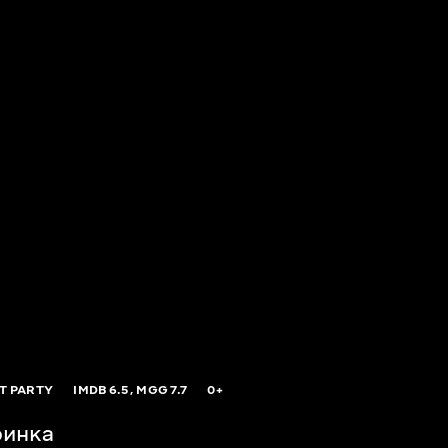
T PARTY
IMDB
6.5,
MGG
7.7
0+
ринка