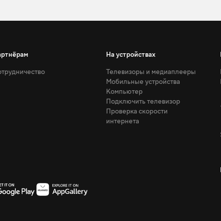
артнёрам
На устройствах
трудничество
Телевизоры и медиаплееры
Мобильные устройства
Компьютер
Подключить телевизор
Проверка скорости
интернета