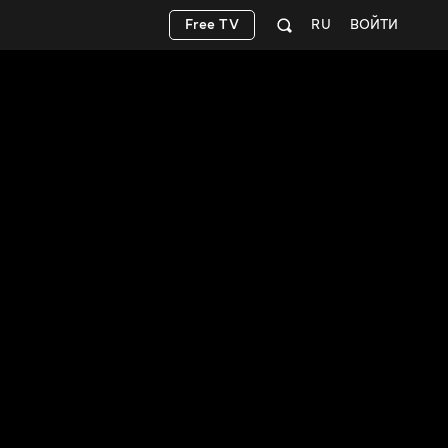
Free TV
RU
ВОЙТИ