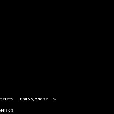
T PARTY
IMDB
6.5,
MGG
7.7
0+
ринка