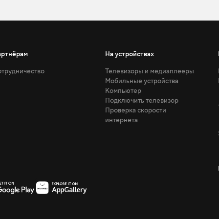
артнёрам
На устройствах
трудничество
Телевизоры и медиаплееры
Мобильные устройства
Компьютер
Подключить телевизор
Проверка скорости
интернета