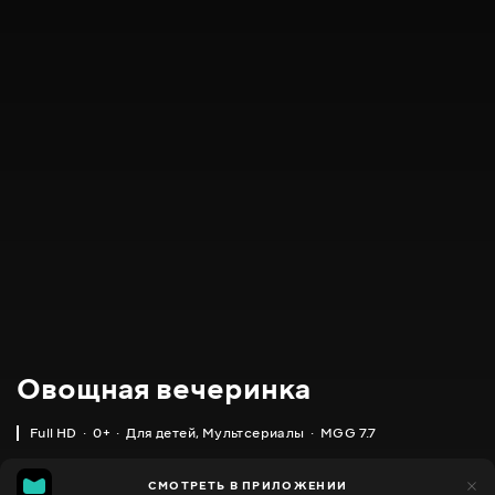
Овощная вечеринка
Full HD
0+
Для детей
,
Мультсериалы
MGG 7.7
IMDB
MGG
19 тыс.
СМОТРЕТЬ В ПРИЛОЖЕНИИ
4 тыс.