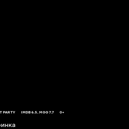
T PARTY
IMDB
6.5,
MGG
7.7
0+
ринка