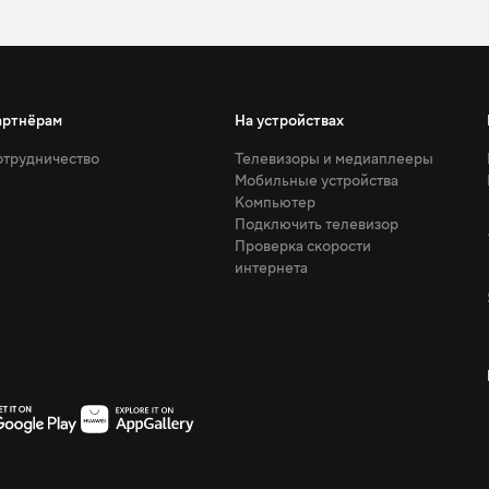
артнёрам
На устройствах
трудничество
Телевизоры и медиаплееры
Мобильные устройства
Компьютер
Подключить телевизор
Проверка скорости
интернета