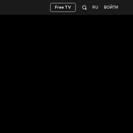
Free TV
RU
ВОЙТИ