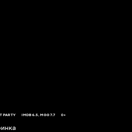
T PARTY
IMDB
6.5,
MGG
7.7
0+
ринка