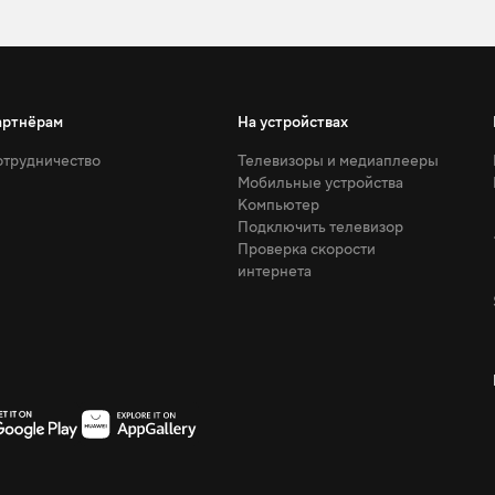
артнёрам
На устройствах
трудничество
Телевизоры и медиаплееры
Мобильные устройства
Компьютер
Подключить телевизор
Проверка скорости
интернета