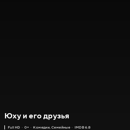
Юху и его друзья
Full HD
0+
Комедии
,
Семейные
IMDB 6.8