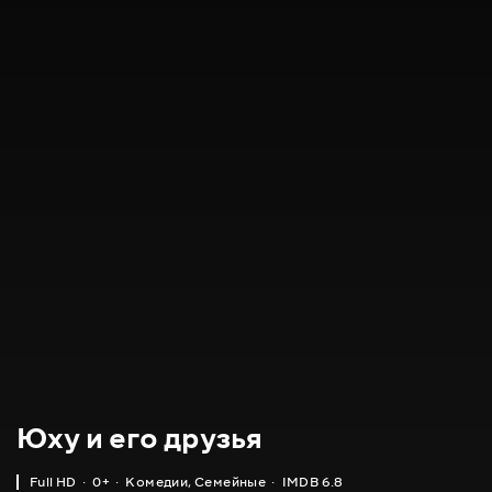
Юху и его друзья
Full HD
0+
Комедии
,
Семейные
IMDB 6.8