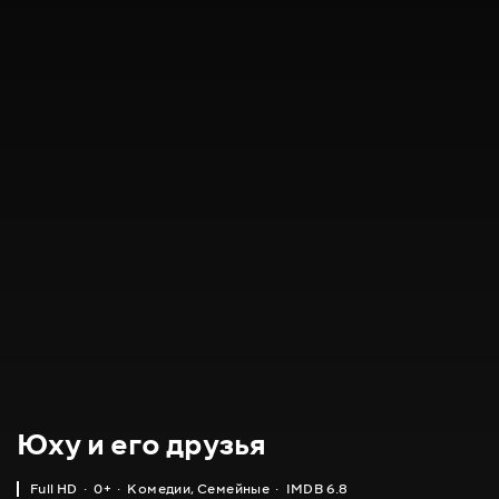
Юху и его друзья
Full HD
0+
Комедии
,
Семейные
IMDB 6.8