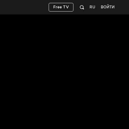
Free TV
RU
ВОЙТИ