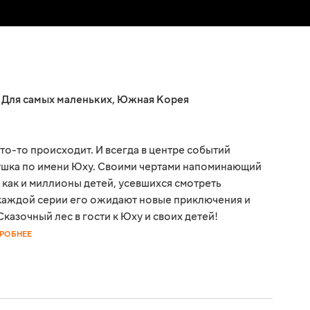
,
Для самых маленьких
,
Южная Корея
о-то происходит. И всегда в центре событий
рушка по имени Юху. Своими чертами напоминающий
 как и миллионы детей, усевшихся смотреть
В каждой серии его ожидают новые приключения и
казочный лес в гости к Юху и своих детей!
РОБНЕЕ