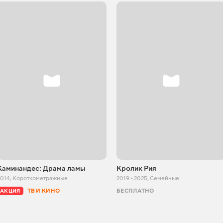
Каминандес: Драма ламы
Кролик Рия
2014
,
Короткометражные
2019 - 2025
,
Семейные
ТВ И КИНО
БЕСПЛАТНО
АКЦИЯ