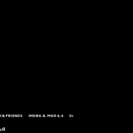
 & FRIENDS
IMDB
6.8,
MGG
6.4
0+
ья