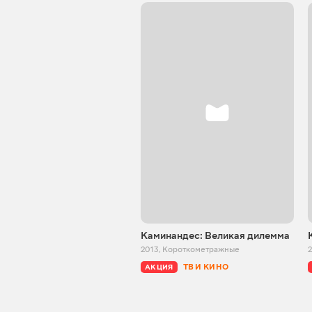
Каминандес: Великая дилемма
2013
,
Короткометражные
ТВ И КИНО
АКЦИЯ