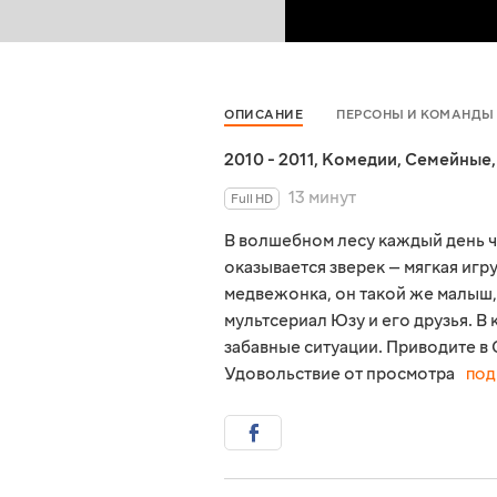
ОПИСАНИЕ
ПЕРСОНЫ И КОМАНДЫ
2010 - 2011
,
Комедии
,
Семейные
13 минут
Full HD
В волшебном лесу каждый день чт
оказывается зверек — мягкая иг
медвежонка, он такой же малыш,
мультсериал Юзу и его друзья. 
забавные ситуации. Приводите в С
Удовольствие от просмотра
ПОД