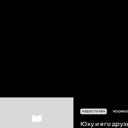
YOOHOO
НЕДОСТУПЕН
Юху и его друз