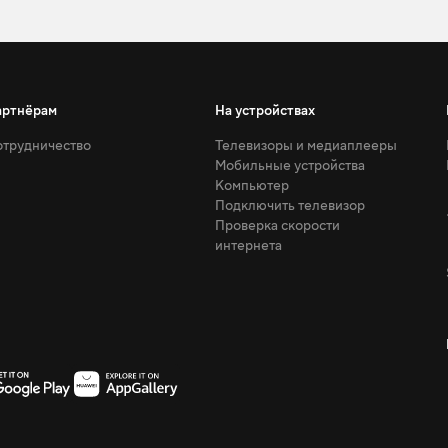
артнёрам
На устройствах
трудничество
Телевизоры и медиаплееры
Мобильные устройства
Компьютер
Подключить телевизор
Проверка скорости
интернета