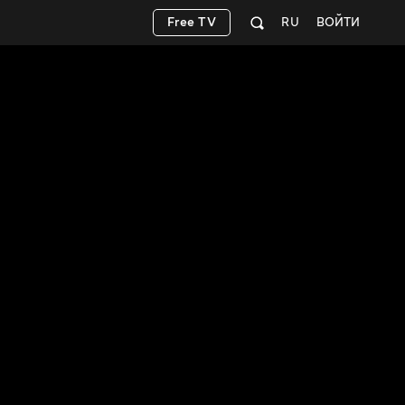
Free TV
RU
ВОЙТИ