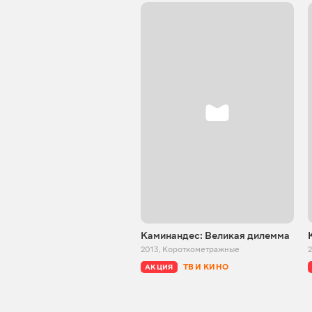
Каминандес: Великая дилемма
2013
,
Короткометражные
ТВ И КИНО
АКЦИЯ