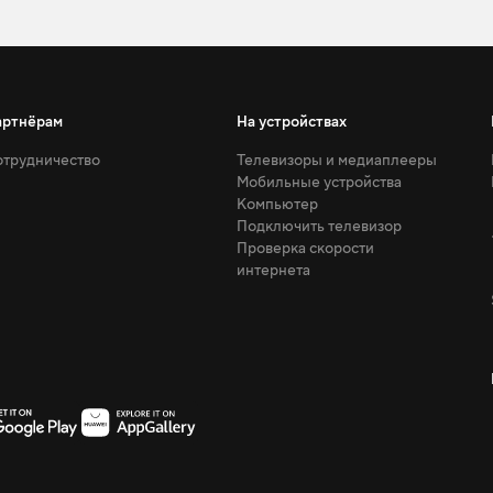
артнёрам
На устройствах
трудничество
Телевизоры и медиаплееры
Мобильные устройства
Компьютер
Подключить телевизор
Проверка скорости
интернета