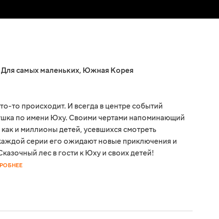
,
Для самых маленьких
,
Южная Корея
о-то происходит. И всегда в центре событий
рушка по имени Юху. Своими чертами напоминающий
 как и миллионы детей, усевшихся смотреть
В каждой серии его ожидают новые приключения и
казочный лес в гости к Юху и своих детей!
РОБНЕЕ