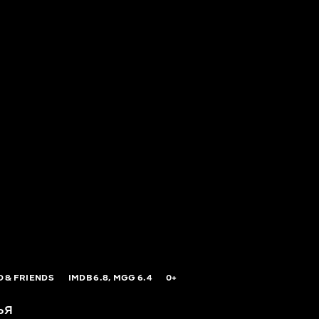
 & FRIENDS
IMDB
6.8,
MGG
6.4
0+
ья