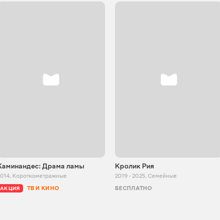
Каминандес: Драма ламы
Кролик Рия
2014
,
Короткометражные
2019 - 2025
,
Семейные
ТВ И КИНО
БЕСПЛАТНО
АКЦИЯ