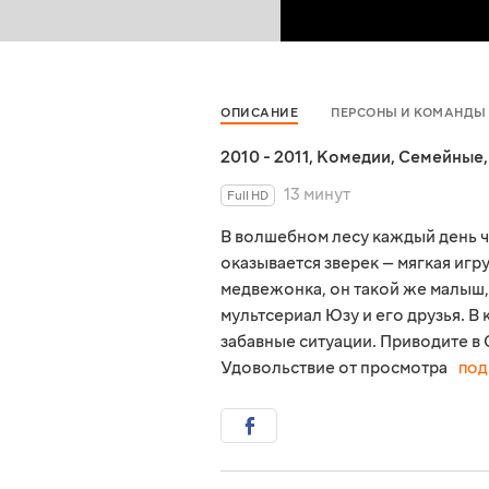
ОПИСАНИЕ
ПЕРСОНЫ И КОМАНДЫ
2010 - 2011
,
Комедии
,
Семейные
13 минут
Full HD
В волшебном лесу каждый день чт
оказывается зверек — мягкая иг
медвежонка, он такой же малыш,
мультсериал Юзу и его друзья. 
забавные ситуации. Приводите в С
Удовольствие от просмотра
ПОД