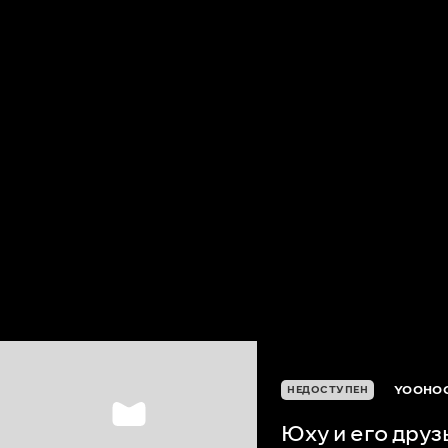
YOOHOO
НЕДОСТУПЕН
Юху и его друз