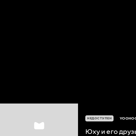
YOOHOO
НЕДОСТУПЕН
Юху и его друз