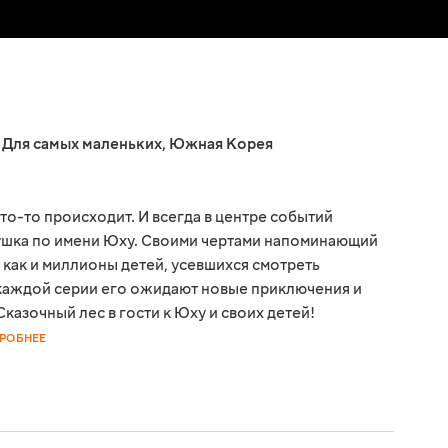
,
Для самых маленьких
,
Южная Корея
о-то происходит. И всегда в центре событий
рушка по имени Юху. Своими чертами напоминающий
 как и миллионы детей, усевшихся смотреть
В каждой серии его ожидают новые приключения и
казочный лес в гости к Юху и своих детей!
РОБНЕЕ