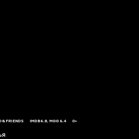
 & FRIENDS
IMDB
6.8,
MGG
6.4
0+
ья