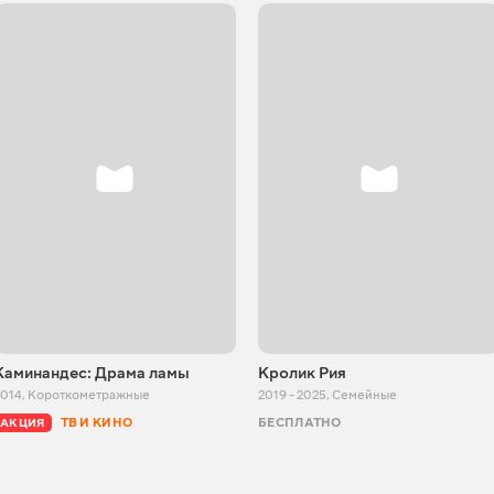
Каминандес: Драма ламы
Кролик Рия
2014
,
Короткометражные
2019 - 2025
,
Семейные
ТВ И КИНО
БЕСПЛАТНО
АКЦИЯ