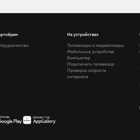
артнёрам
На устройствах
трудничество
Телевизоры и медиаплееры
Мобильные устройства
Компьютер
Подключить телевизор
Проверка скорости
интернета