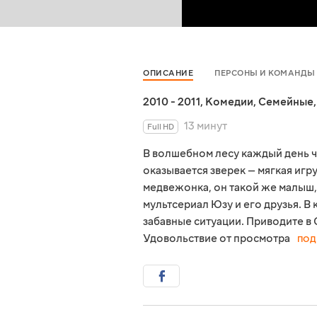
ОПИСАНИЕ
ПЕРСОНЫ И КОМАНДЫ
2010 - 2011
,
Комедии
,
Семейные
13 минут
Full HD
В волшебном лесу каждый день чт
оказывается зверек — мягкая иг
медвежонка, он такой же малыш,
мультсериал Юзу и его друзья. 
забавные ситуации. Приводите в С
Удовольствие от просмотра
ПОД