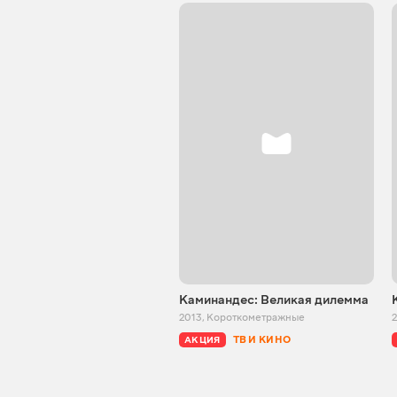
Каминандес: Великая дилемма
2013
,
Короткометражные
ТВ И КИНО
АКЦИЯ