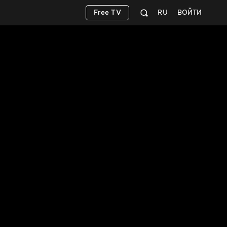
Free TV
RU
ВОЙТИ