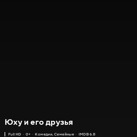
Юху и его друзья
Full HD
0+
Комедии
,
Семейные
IMDB 6.8