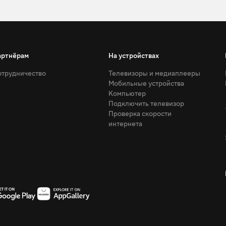
артнёрам
На устройствах
трудничество
Телевизоры и медиаплееры
Мобильные устройства
Компьютер
Подключить телевизор
Проверка скорости
интернета