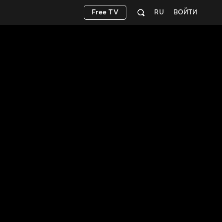
Free TV
RU
ВОЙТИ