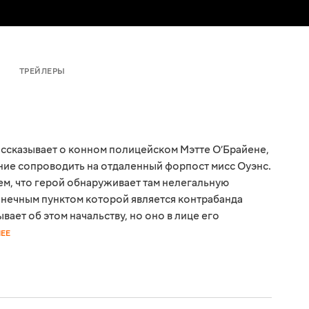
ТРЕЙЛЕРЫ
ссказывает о конном полицейском Мэтте О’Брайене,
ие сопроводить на отдаленный форпост мисс Оуэнс.
ем, что герой обнаруживает там нелегальную
ечным пунктом которой является контрабанда
вает об этом начальству, но оно в лице его
ЕЕ