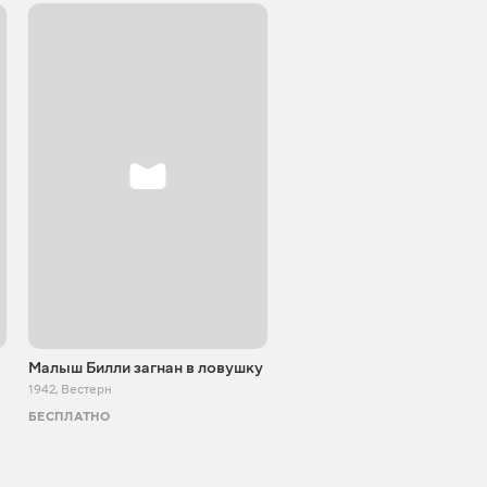
Малыш Билли загнан в ловушку
Чувак бандит
1942
,
Вестерн
1933
,
Вестерн
БЕСПЛАТНО
БЕСПЛАТНО