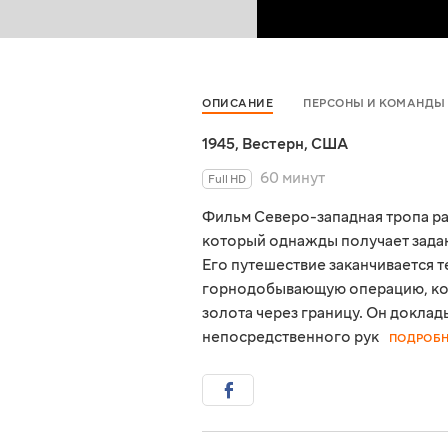
ОПИСАНИЕ
ПЕРСОНЫ И КОМАНДЫ
1945
,
Вестерн
,
США
60 минут
Full HD
Фильм Северо-западная тропа ра
который однажды получает задан
Его путешествие заканчивается т
горнодобывающую операцию, кон
золота через границу. Он доклады
непосредственного рук
ПОДРОБН