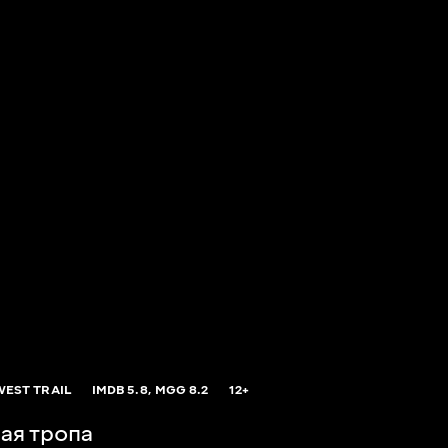
EST TRAIL
IMDB
5.8,
MGG
8.2
12+
ая тропа