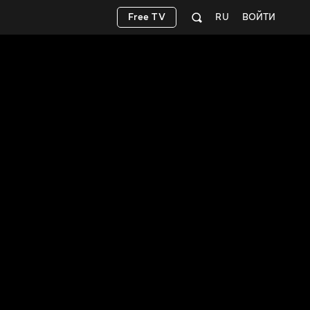
Free TV
RU
ВОЙТИ