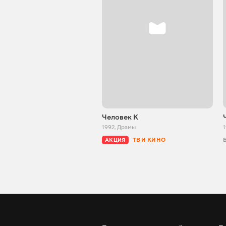
Человек К
1992
,
Драмы
1
ТВ И КИНО
АКЦИЯ