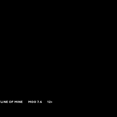
LINE OF MINE
MGG
7.6
12+