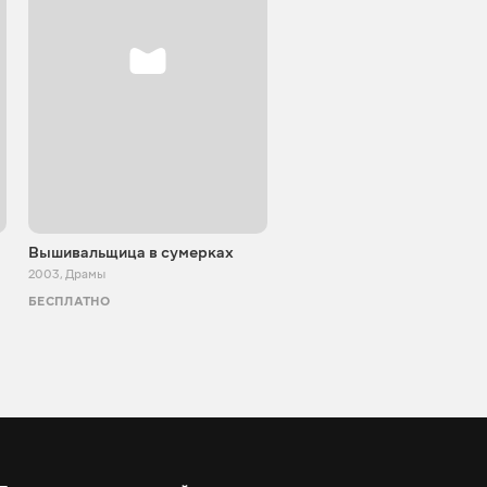
Вышивальщица в сумерках
Лавка «Рубинчик и...»
2003
,
Драмы
1992
,
Драмы
БЕСПЛАТНО
ТВ И КИНО
АКЦИЯ