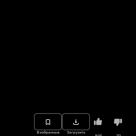
В избранные
Загрузить
905
70