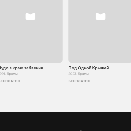
Чудо в краю забвения
Под Одной Крышей
991
,
Драмы
2023
,
Драмы
БЕСПЛАТНО
БЕСПЛАТНО