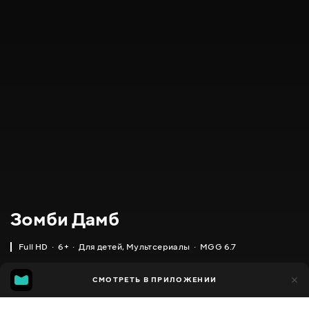
Зомби Дамб
Full HD
6+
Для детей
,
Мультсериалы
MGG 6.7
IMDB
MGG
8 тыс.
СМОТРЕТЬ В ПРИЛОЖЕНИИ
3 тыс.
6.1
6.7