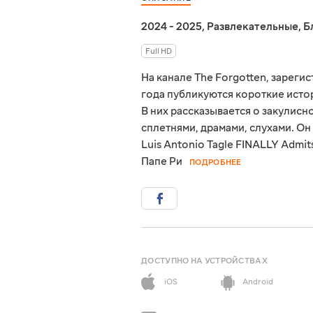
2024 - 2025
,
Развлекательные
,
Б
Full HD
На канале The Forgotten, зареги
года публикуются короткие истор
В них рассказывается о закулис
сплетнями, драмами, слухами. Он
Luis Antonio Tagle FINALLY Admi
Папе Ри
ПОДРОБНЕЕ
ДОСТУПНО НА УСТРОЙСТВАХ
iOS
Android