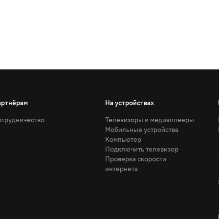
артнёрам
На устройствах
трудничество
Телевизоры и медиаплееры
Мобильные устройства
Компьютер
Подключить телевизор
Проверка скорости
интернета