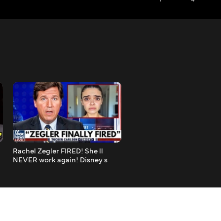
Rachel Zegler FIRED! She ll
King Charles Finally BRE
NEVER work again! Disney s
Silence: "I Hated Her"
Snow White is FALLING TO
PIECES!