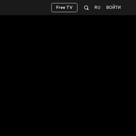
Free TV
RU
ВОЙТИ