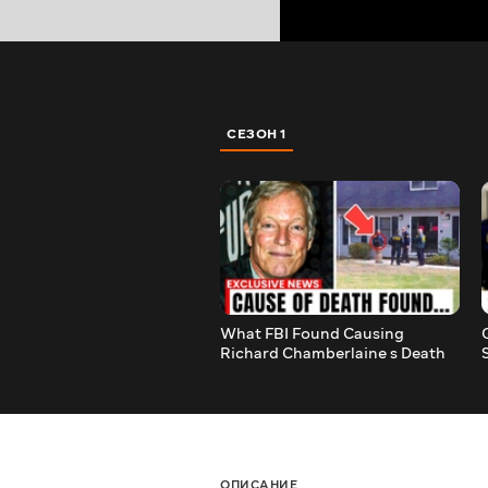
СЕЗОН 1
What FBI Found Causing
Richard Chamberlaine s Death
Will Shock You...!?
ОПИСАНИЕ