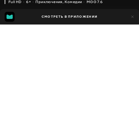
Full HD
6+
Приключения
,
Комедии
MGG 7.6
IMDB
MGG
11 тыс.
СМОТРЕТЬ В ПРИЛОЖЕНИИ
1 тыс.
5.7
7.6
Добавлено в избранное
ПОДЕЛИТЬСЯ
The Garfield Show
2008 - 2016
,
США
,
Франция
Приключения
,
Комедии
,
Facebook
Семейные
,
Для детей
ПЕРЕВОД
Скопировать ссылку
,
Английский
Украинский
ДОСТУПНО
iOS,
Android,
Smart TV,
Консоли,
Медиа плеер
Сюжет
Гарфилд — толстый и ленивый кот, который очень умен и
является страстным любителем лазаньи. Больше всего на свете