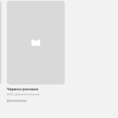
Червоні рюкзаки
РДК. Бледной моли - коне
2021
,
Документальные
2024
,
Военные
БЕСПЛАТНО
БЕСПЛАТНО