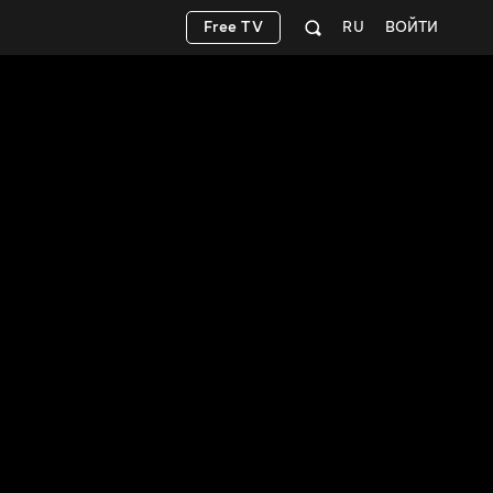
Free TV
RU
ВОЙТИ