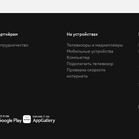
артнёрам
На устройствах
трудничество
Телевизоры и медиаплееры
Мобильные устройства
Компьютер
Подключить телевизор
Проверка скорости
интернета