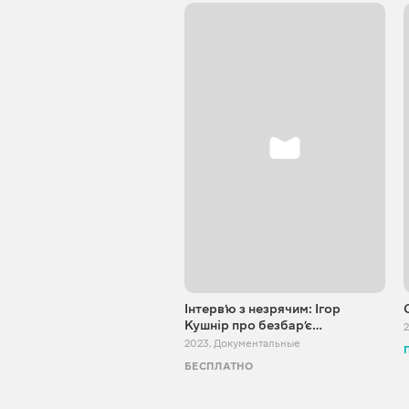
Інтервʼю з незрячим: Ігор
Кушнір про безбарʼє…
2023
,
Документальные
БЕСПЛАТНО