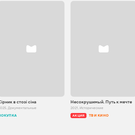
Сірник в стозі сіна
Несокрушимый. Путь к мечте
2025
,
Документальные
2021
,
Исторические
ПОКУПКА
ТВ И КИНО
АКЦИЯ