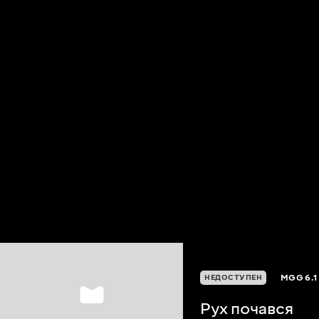
MGG
6.1
НЕДОСТУПЕН
Рух почався