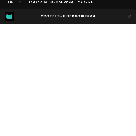
HD
0+
Приключения
,
Комедии
MGG 5.8
IMDB
MGG
10 тыс.
СМОТРЕТЬ В ПРИЛОЖЕНИИ
3 тыс.
4.4
5.8
Добавлено в избранное
ПОДЕЛИТЬСЯ
Dora the Explorer
2000 - 2013
,
Канада
,
США
Приключения
,
Комедии
,
Facebook
Семейные
,
Для самых маленьких
,
Для детей
ПЕРЕВОД
Скопировать ссылку
,
,
Английский
Украинский
Русский
ДОСТУПНО
iOS,
Android,
Smart TV,
Консоли,
Медиа плеер
Сюжет
Даша-путешественница — американский обучающий
мультсериал 2000-2003 годов, созданный Крисом Гиффордом,