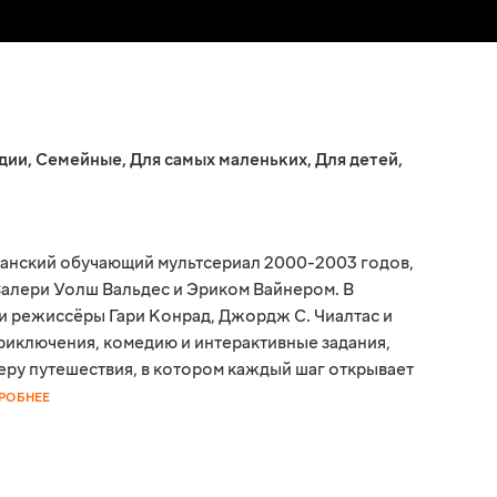
дии
,
Семейные
,
Для самых маленьких
,
Для детей
,
анский обучающий мультсериал 2000-2003 годов,
алери Уолш Вальдес и Эриком Вайнером. В
и режиссёры Гари Конрад, Джордж С. Чиалтас и
риключения, комедию и интерактивные задания,
еру путешествия, в котором каждый шаг открывает
РОБНЕЕ