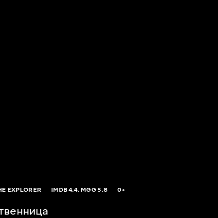
HE EXPLORER
IMDB
4.4,
MGG
5.8
0+
твенница