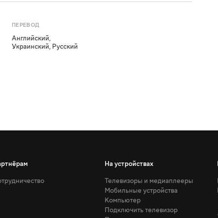
ПЕРЕВОД
Английский
,
Украинский
,
Русский
артнёрам
На устройствах
трудничество
Телевизоры и медиаплееры
Мобильные устройства
Компьютер
Подключить телевизор