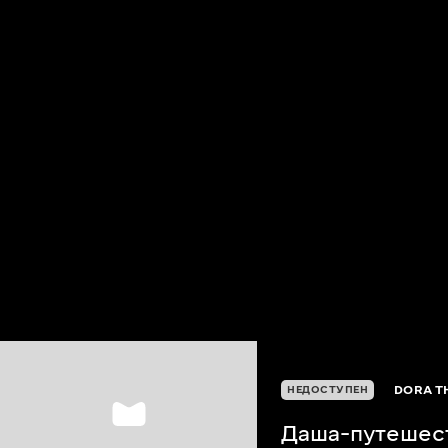
DORA T
НЕДОСТУПЕН
Даша-путешес