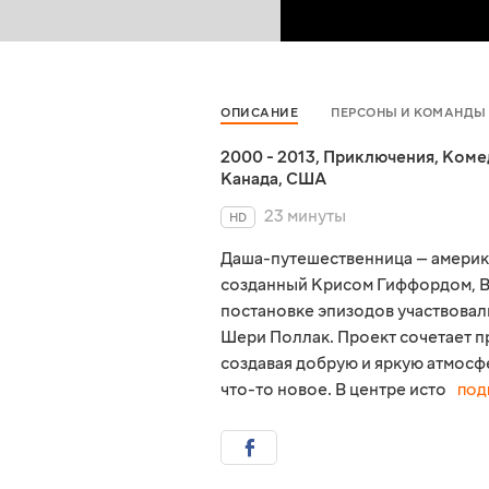
ОПИСАНИЕ
ПЕРСОНЫ И КОМАНДЫ
2000 - 2013
,
Приключения
,
Коме
Канада
,
США
23 минуты
HD
Даша-путешественница — америк
созданный Крисом Гиффордом, В
постановке эпизодов участвовал
Шери Поллак. Проект сочетает п
создавая добрую и яркую атмосф
что-то новое. В центре исто
ПОД