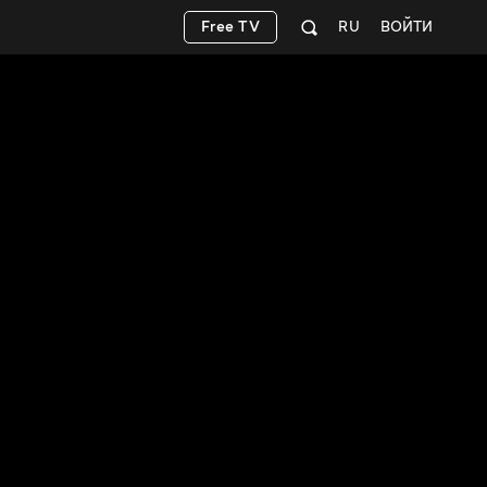
Free TV
RU
ВОЙТИ